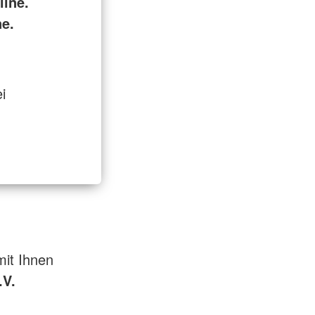
ine.
ne.
i
mit Ihnen
.V.