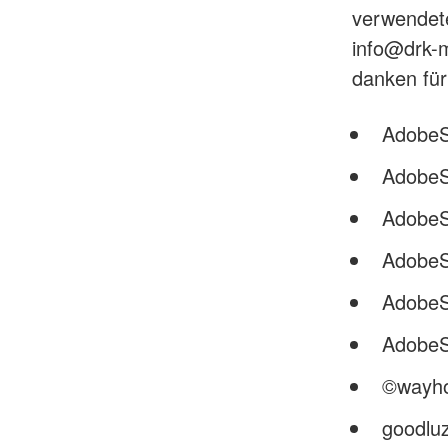
verwendete
info@drk-
danken für
AdobeSt
AdobeS
AdobeS
AdobeS
AdobeS
AdobeSt
©wayho
goodlu