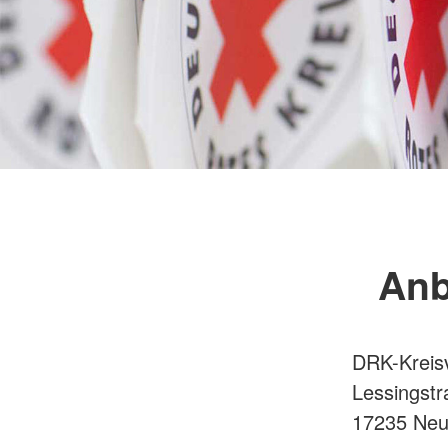
Anb
DRK-Kreis
Lessingstr
17235 Neus