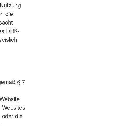
e Nutzung
h die
sacht
des DRK-
eislich
 gemäß § 7
 Website
f Websites
e oder die
-