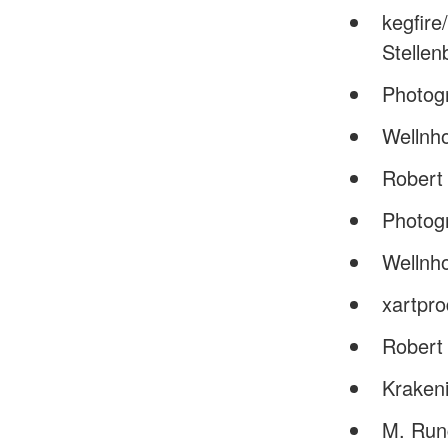
kegfire
Stellen
Photog
Wellnh
Robert
Photogr
Wellnho
xartpro
Robert
Kraken
M. Run