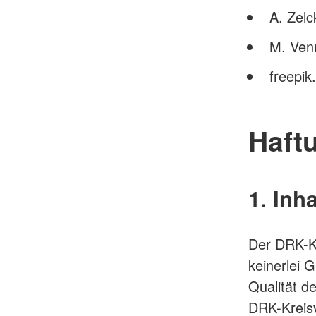
A. Zel
M. Ven
freepi
Haft
1. Inh
Der DRK-K
keinerlei G
Qualität d
DRK-Kreisv