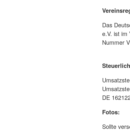
Vereinsre
Das Deuts
e.V. ist i
Nummer VR
Steuerlic
Umsatzste
Umsatzste
DE 16212
Fotos:
Sollte ver