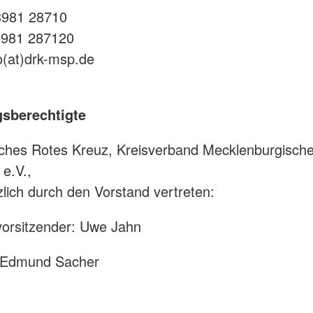
3981 28710
03981 287120
fo(at)drk-msp.de
gsberechtigte
ches Rotes Kreuz, Kreisverband Mecklenburgisch
 e.V.,
zlich durch den Vorstand vertreten:
vorsitzender: Uwe Jahn
: Edmund Sacher