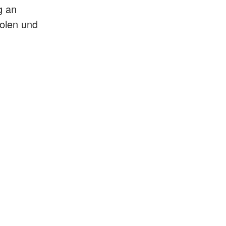
g an
olen und