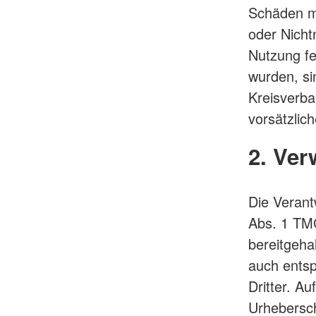
Schäden ma
oder Nicht
Nutzung fe
wurden, si
Kreisverba
vorsätzlic
2. Ver
Die Verant
Abs. 1 TMG
bereitgeha
auch entsp
Dritter. Au
Urhebersch