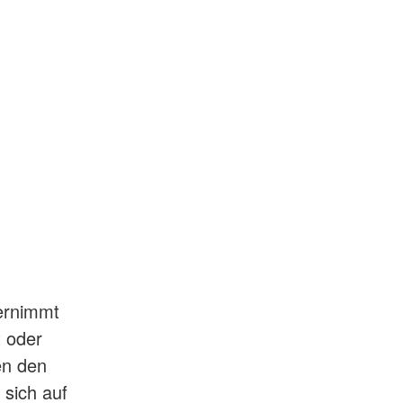
ernimmt
t oder
en den
sich auf