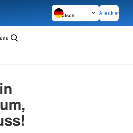
Sprache wechseln zu
Alles klar
 uns
in
äum,
uss!