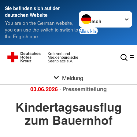
Sie befinden sich auf der
Sprache wechseln zu
deutschen Website
You are on the German website,
you can use the switch to switch to
Alles klar
the English one
Kreisverband
Mecklenburgische
Seenplatte e.V.
Meldung
03.06.2026
· Pressemitteilung
Kindertagsausflug
zum Bauernhof