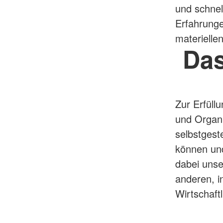
und schnel
Erfahrung
materielle
Das
Zur Erfüll
und Organi
selbstgest
können und
dabei unse
anderen, i
Wirtschaft