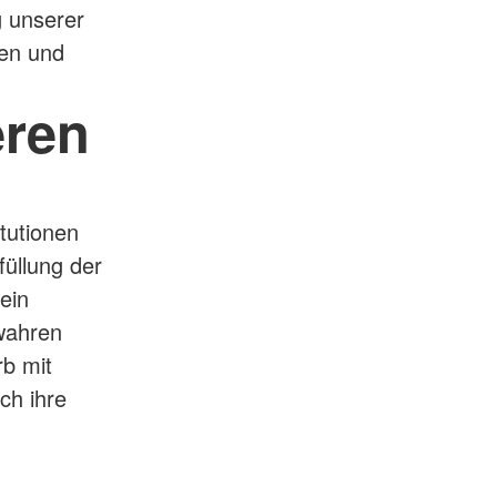
g unserer
en und
eren
itutionen
füllung der
ein
wahren
rb mit
ch ihre