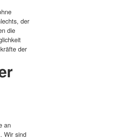
 ohne
lechts, der
en die
lichkeit
ekräfte der
er
e an
. Wir sind