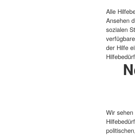
Alle Hilfe
Ansehen de
sozialen S
verfügbare
der Hilfe e
Hilfebedürf
N
Wir sehen 
Hilfebedür
politische