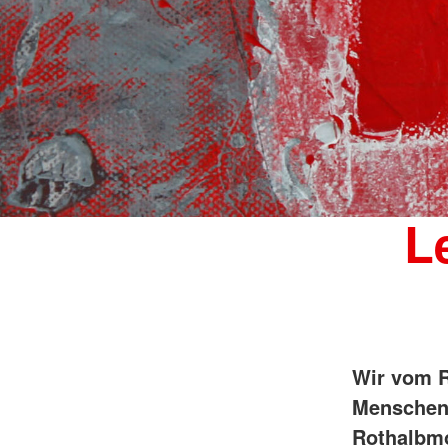
L
Wir vom R
Menschen 
Rothalbmo