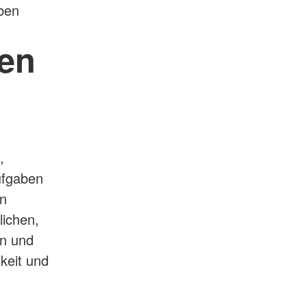
ben
en
,
Aufgaben
on
lichen,
en und
keit und