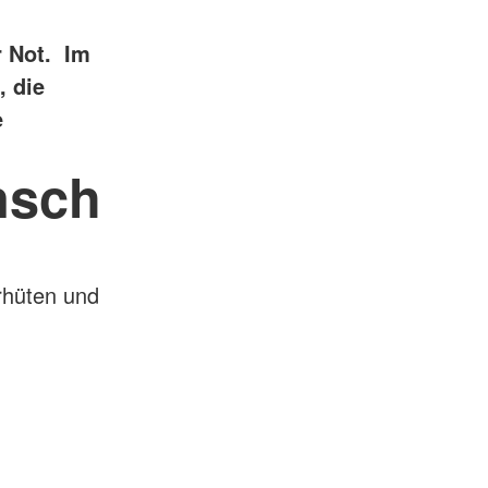
r Not. Im
, die
e
nsch
rhüten und