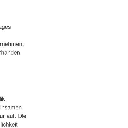
rages
ernehmen,
orhanden
ik
meinsamen
ur auf. Die
ichkeit