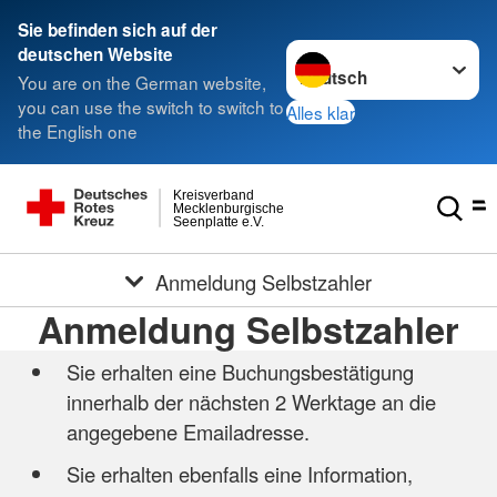
Sie befinden sich auf der
Sprache wechseln zu
deutschen Website
You are on the German website,
you can use the switch to switch to
Alles klar
the English one
Kreisverband
Mecklenburgische
Seenplatte e.V.
Anmeldung Selbstzahler
Anmeldung Selbstzahler
Sie erhalten eine Buchungsbestätigung
innerhalb der nächsten 2 Werktage an die
angegebene Emailadresse.
Sie erhalten ebenfalls eine Information,