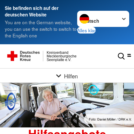
Sie befinden sich auf der
Sprache wechseln zu
deutschen Website
You are on the German website,
you can use the switch to switch to
Alles klar
the English one
Kreisverband
Mecklenburgische
Seenplatte e.V.
Hilfen
Foto: Daniel Möller / DRK e.V.
Hilfsangebote