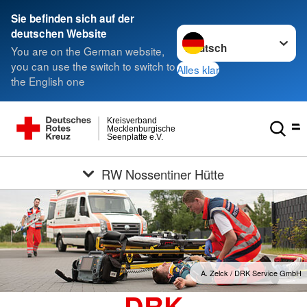
Sie befinden sich auf der
Sprache wechseln zu
deutschen Website
You are on the German website,
you can use the switch to switch to
Alles klar
the English one
Kreisverband
Mecklenburgische
Seenplatte e.V.
RW Nossentiner Hütte
A. Zelck / DRK Service GmbH
DRK