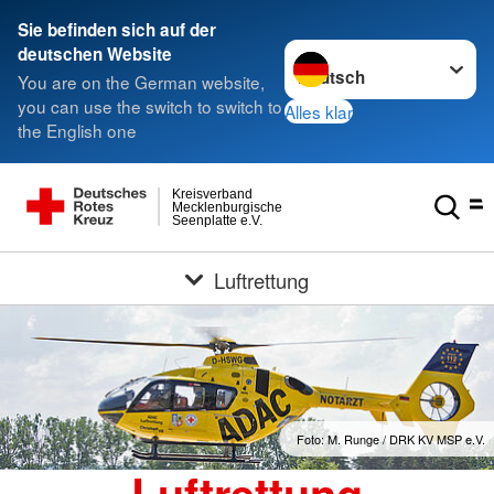
Sie befinden sich auf der
Sprache wechseln zu
deutschen Website
You are on the German website,
you can use the switch to switch to
Alles klar
the English one
Kreisverband
Mecklenburgische
Seenplatte e.V.
Luftrettung
Foto: M. Runge / DRK KV MSP e.V.
Luftrettung