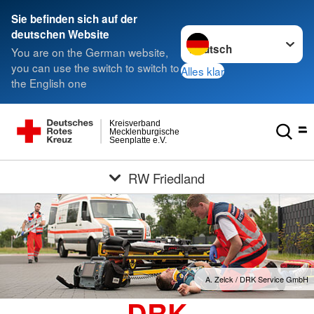
Sie befinden sich auf der
Sprache wechseln zu
deutschen Website
You are on the German website,
you can use the switch to switch to
Alles klar
the English one
Kreisverband
Mecklenburgische
Seenplatte e.V.
RW Friedland
A. Zelck / DRK Service GmbH
DRK